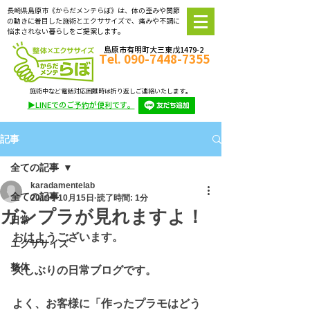
長崎県島原市《からだメンテらぼ》は、体の歪みや関節
の動きに着目した施術とエクササイズで、痛みや不調に
悩まされない暮らしをご提案します。
島原市有明町大三東戊1479-2
Tel.
090-7448-7355
完全
予約制
施術中など電話対応困難時は折り返しご連絡いたします。
▶LINEでのご予約が便利です。
記事
全ての記事
karadamentelab
全ての記事
2019年10月15日
読了時間: 1分
ガンプラが見れますよ！
日常
おはようございます。
エクササイズ
整体
久しぶりの日常ブログです。
よく、お客様に「作ったプラモはどう